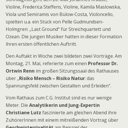
Violine, Frederica Steffens, Violine, Kamila Maslowska,
Viola und Semiramis von Bülow-Costa, Violoncello,
spielten u.a. ein Stück von Pelle Gudmundsen-
Holmgren: „Last Ground“ für Streichquartett und
Ozean. Die jungen Musiker hatten in dieser Formation
ihren ersten öffentlichen Auftritt.
Den Auftakt in Woche zwei bildeten zwei Vorträge. Am
Montag, 21. Mai, referierte zum einen
Professor Dr.
Ortwin Renn
im großen Sitzungssaal des Rathauses
über „
Risiko Mensch – Risiko Natur
: das
Spannungsfeld zwischen Gestalten und Erleiden“.
Vom Rathaus zum C.G. Institut sind es nur wenige
Meter. Die
Analytikerin und Jung-Expertin
Christiane Lutz
faszinierte am gleichen Abend ihre
ZuhörerInnen mit einem mitreißenden Vortrag über
Geschwisterrivalität
am Beispiel der