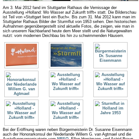
Am 3. Mai 2012 fand im Stuttgarter Rathaus die Vernissage der
Ausstellung »Holland: Wo Wasser auf Zukunft trifft« statt. Die Bilderschau
ist Teil von »Stuttgart liest ein Buch«. Bis zum 31. Mai 2012 kann man im
Stuttgarter Rathaus Bilder der Sturmflut von 1953 sehen. Den historischen
Aufnahmen gegenübergestellt sind aktuelle Fotos, die zeigen, wie man in
sich unserem Nachbarland heute dem Meer stellt und die Naturgewalten
nutzt: vom modernen Deichbau bis hin zu schwimmenden Häusern.
Bei der Eröffnung waren neben Bürgermeisterin Dr. Susanne Eisenmann
auch der Honorarkonsul der Niederlande Willem G. van Agtmael und die
Austellungsorganisatorin vom
NBSO
, Ellen Horstmann, und Astrid Braun