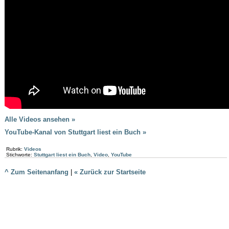
Alle Videos ansehen »
YouTube-Kanal von Stuttgart liest ein Buch »
Rubrik:
Videos
Stichworte:
Stuttgart liest ein Buch
,
Video
,
YouTube
^ Zum Seitenanfang
|
« Zurück zur Startseite