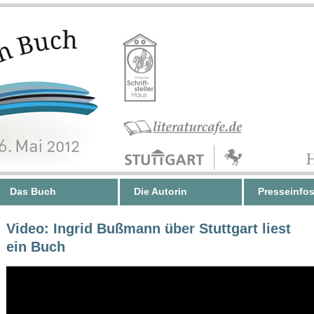
Das Buch
Die Autorin
Presseinfo
Video: Ingrid Bußmann über Stuttgart liest
ein Buch