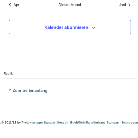
Apr.
Dieser Monat
Juni
Kalender abonnieren
Rubrik:
^ Zum Seitenanfang
t © 2011/12 by
Projektgruppe Stuttgart liest ein Buch/Schriftstellerhaus Stuttgart - Impressu
Powered by
WordPress
Thema exklusiv für diese Website erstellt von
literaturcafe.de