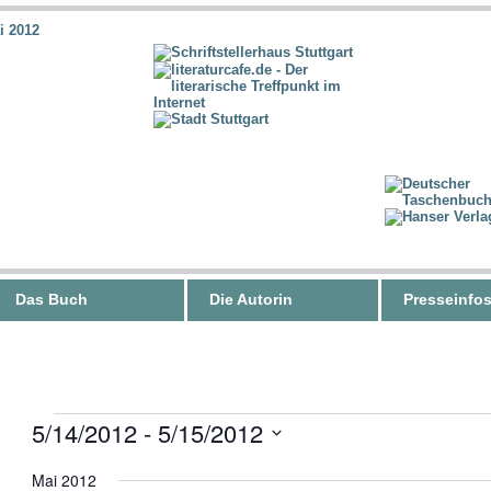
Das Buch
Die Autorin
Presseinfo
5/14/2012
 - 
5/15/2012
Datum
wählen.
Mai 2012